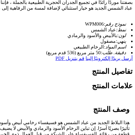
بصفتنا موردًا رائدًا في تجميع الجدران الحجرية الطبيعية بالجملة ، ف
عباد الشمس الجديد هو خيار استثنائي لإضافة لمسة من الرفاهية إلى
نموذج رقم:
WPM006
نمط:
عباد الشمس
لون:
بالأبيض والأسود والرمادي
ينهي:
مصقول
اسم المواد:
الرخام الطبيعي
دقيقة. طلب:
50 متر مربع (536 قدم مربع)
أرسل بريدًا إلكترونيًا إلينا
قم بتنزيل PDF
تفاصيل المنتج
علامات المنتج
وصف المنتج
هذا البلاط الجديد من عباد الشمس هو فسيفساء رخامي أبيض وأسود ا
تأثيرًا بصريًا آسرًا. إن تباين الرخام الأسود والرمادي والأبيض لا