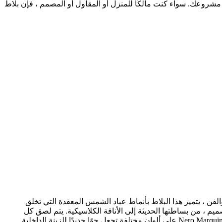
ات مشروعك. سواء كنت مالكًا للمنزل أو المقاول أو المصمم ، فإن بلاط
 ، يتميز هذا البلاط بأنماط عباد الشمس المعقدة التي تخلق
يم ، من بساطتها الحديثة إلى الأناقة الكلاسيكية. يتم لصق كل
قطعة من رقائق الفسيفساء على الشبكة من قبل العمال ذوي الخبرة. من ناحية أخرى ، فإن Bianco Carrara White و Gray Italian Gray و Nero Marquina على ألوان مختلفة تجعل جوًا جديدًا للزينة الداخلية.