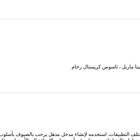
كينا ماربل ، ثاسوس كريستال رخام
لمختلف التطبيقات. استخدمه لإنشاء مدخل مذهل يرحب بالضيوف بأسلو