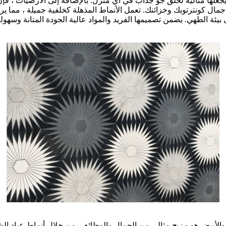
 يجعلها مثالية لخلق جو جذاب في أي منزل. بالإضافة إلى الأرضيات ، ف
عزز جمال كونترتوبك وخزائنك. تعمل الأنماط المذهلة كخلفية جميلة ، مما
 الطهي. يضمن تصميمها الفريد والمواد عالية الجودة المتانة وسهولة ال
 والأبيض هو مزيج مثالي من الجمال والوظائف. من خلال أنماط عباد ال