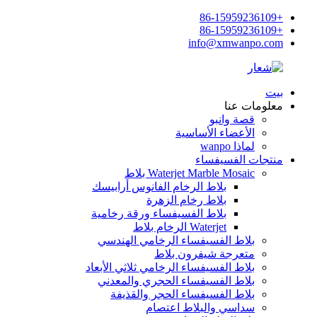
+86-15959236109
+86-15959236109
info@xmwanpo.com
بيت
معلومات عنا
قصة وانبو
الأعضاء الأساسية
لماذا wanpo
منتجات الفسيفساء
Waterjet Marble Mosaic بلاط
بلاط الرخام الفانوس أرابيسك
بلاط رخام الزهرة
بلاط الفسيفساء ورقة رخامية
Waterjet الرخام بلاط
بلاط الفسيفساء الرخامي الهندسي
متعرجة شيفرون بلاط
بلاط الفسيفساء الرخامي ثلاثي الأبعاد
بلاط الفسيفساء الحجري والمعدني
بلاط الفسيفساء الحجر والقذيفة
سداسي والبلاط اعتصام