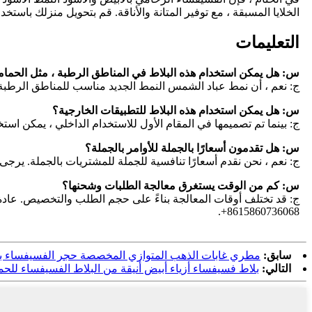
الخلايا المسبقة ، مع توفير المتانة والأناقة. قم بتحويل منزلك باستخ
التعليمات
س: هل يمكن استخدام هذه البلاط في المناطق الرطبة ، مثل الحما
ج: نعم ، أن نمط عباد الشمس النمط الجديد مناسب للمناطق الرطبة ،
س: هل يمكن استخدام هذه البلاط للتطبيقات الخارجية؟
ج: بينما تم تصميمها في المقام الأول للاستخدام الداخلي ، يمكن است
س: هل تقدمون أسعارًا بالجملة للأوامر بالجملة؟
ج: نعم ، نحن نقدم أسعارًا تنافسية للجملة للمشتريات بالجملة. يرجى
س: كم من الوقت يستغرق معالجة الطلبات وشحنها؟
ج: قد تختلف أوقات المعالجة بناءً على حجم الطلب والتخصيص. عادة ، تتم معالجة الطلبات في غضون 2-4 أسا
+8615860736068.
سابق:
مطري غابات الذهب المتوازي المخصصة حجر الفسيفساء بل
التالي:
بلاط فسيفساء أزياء أبيض أنيقة من البلاط الفسيفساء للحم