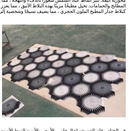
محورية أنيقة. تثير أنماط عباد الشمس شعورًا بالدفء والبهجة ، مما
المطابخ والحمامات. تخيل مطبخًا مزينًا بهذه البلاط الأنيق ، مما ي
كبلاط جدار المطبخ الملون الحجري ، مما يضيف نسيجًا وشخصية إلى بيئة
في الختام ، فإن الفسيفساء الرخامي بالأبيض والأسود النمط الأسود