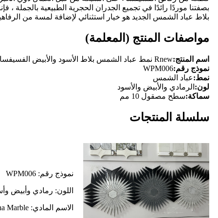
بصفتنا موردًا رائدًا في تجميع الجدران الحجرية الطبيعية بالجملة ،
بلاط عباد الشمس الجديد هو خيار استثنائي لإضافة لمسة من الرفاه
مواصفات المنتج (المعلمة)
اسم المنتج:
Rnew نمط عباد الشمس بلاط الأسود والأبيض الفسيفساء مصنوعة في الصين
نموذج رقم:
WPM006
نمط:
عباد الشمس
لون:
الرمادي والأبيض والأسود
سماكة:
سطح مصقول 10 مم
سلسلة المنتجات
نموذج رقم: WPM006
اللون: رمادي وأبيض وأ
الاسم المادي: Bianco Carrara Marble ، Nero Marquina Marble ، الرخام الرمادي الإيطالي