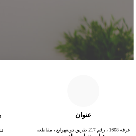
عنوان
ب
om
غرفة 1608 ، رقم 217 طريق دونغهوانغ ، مقاطعة
هولي ، شيامن ، الصين