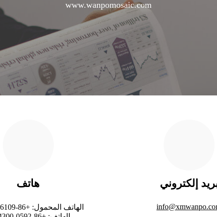
www.wanpomosaic.com
ريد إلكتروني
هاتف
info@xmwanpo.c
الهاتف المحمول: +86-15959236109
الهاتف: +86-0592-3564300