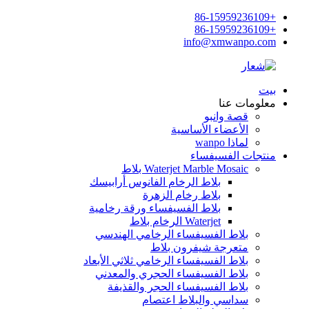
+86-15959236109
+86-15959236109
info@xmwanpo.com
بيت
معلومات عنا
قصة وانبو
الأعضاء الأساسية
لماذا wanpo
منتجات الفسيفساء
Waterjet Marble Mosaic بلاط
بلاط الرخام الفانوس أرابيسك
بلاط رخام الزهرة
بلاط الفسيفساء ورقة رخامية
Waterjet الرخام بلاط
بلاط الفسيفساء الرخامي الهندسي
متعرجة شيفرون بلاط
بلاط الفسيفساء الرخامي ثلاثي الأبعاد
بلاط الفسيفساء الحجري والمعدني
بلاط الفسيفساء الحجر والقذيفة
سداسي والبلاط اعتصام