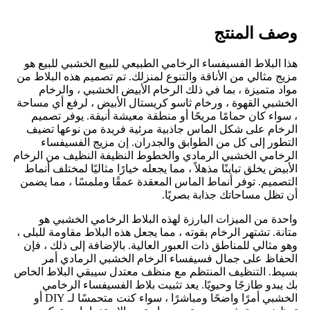
وصف المنتج
هذا البلاط الفسيفساء الرخامي الطبيعي للبيع الخشبي للبيع هو
مزيج مثالي من الأناقة والتنوع لمنزلك. تم تصميم هذه البلاط من
مواد متميزة ، بما في ذلك الرخام الأبيض الخشبي ، والرخام
الخشبي القهوة ، ورخام ثاسو كريستال الأبيض ، لرفع أي مساحة
، سواء كان حمامًا مريحًا أو منطقة معيشة أنيقة. يوفر تصميم
الرخام على شكل الماس جاذبية مرئية فريدة من نوعها تضيف
التطور إلى كل من الطوابق والجدران. إن مزيج الفسيفساء
الرخامي الخشبي الرمادي والخطوط النظيفة النظيف من الرخام
الأبيض يخلق تباينًا مذهلاً ، مما يجعله خيارًا مثاليًا لمختلف أنماط
التصميم. توفر أنماط الماس المعقدة عمقًا وملمسًا ، مما يضمن
أن تظل مساحاتك جذابة بصريًا.
واحدة من الميزات البارزة لهذه البلاط الرخامي الخشبي هو
متانة. تشتهر الرخام بقوته ، مما يجعل هذه البلاط مقاومة للبلى ،
وهو مثالي للمناطق ذات العبور العالية. بالإضافة إلى ذلك ، فإن
الحفاظ على جمال فسيفساء الرخام الخشبي الرمادي أمر
بسيط. التنظيف المنتظم مع منظف معتدل سيبقي البلاط الخاص
بك يبدو طازجًا وحيويًا. يعد تثبيت بلاط الفسيفساء الرخامي
الخشبي أمرًا واضحًا ومباشرًا ، سواء كنت متحمسًا لـ DIY أو