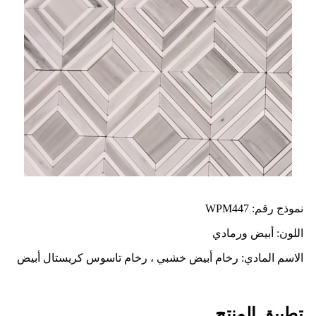
نموذج رقم: WPM447
اللون: أبيض ورمادي
الاسم المادي: رخام أبيض خشبي ، رخام تاسوس كريستال أبيض
تطبيق المنتج