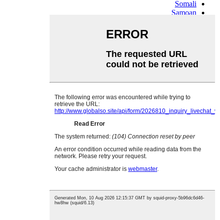
Somali
Samoan
Scots Gaelic
Shona
Sindhi
Sundanese
Swahili
Tajik
Tamil
Telugu
Thai
Ukrainian
Urdu
Uzbek
Vietnamese
Welsh
Xhosa
Yiddish
Yoruba
Zulu
Kinyarwanda
Tatar
Oriya
Turkmen
Uyghur