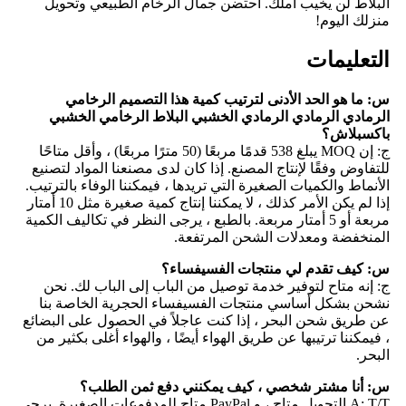
البلاط لن يخيب أملك. احتضن جمال الرخام الطبيعي وتحويل
منزلك اليوم!
التعليمات
س: ما هو الحد الأدنى لترتيب كمية هذا التصميم الرخامي
الرمادي الرمادي الرمادي الخشبي البلاط الرخامي الخشبي
باكسبلاش؟
ج: إن MOQ يبلغ 538 قدمًا مربعًا (50 مترًا مربعًا) ، وأقل متاحًا
للتفاوض وفقًا لإنتاج المصنع. إذا كان لدى مصنعنا المواد لتصنيع
الأنماط والكميات الصغيرة التي تريدها ، فيمكننا الوفاء بالترتيب.
إذا لم يكن الأمر كذلك ، لا يمكننا إنتاج كمية صغيرة مثل 10 أمتار
مربعة أو 5 أمتار مربعة. بالطبع ، يرجى النظر في تكاليف الكمية
المنخفضة ومعدلات الشحن المرتفعة.
س: كيف تقدم لي منتجات الفسيفساء؟
ج: إنه متاح لتوفير خدمة توصيل من الباب إلى الباب لك. نحن
نشحن بشكل أساسي منتجات الفسيفساء الحجرية الخاصة بنا
عن طريق شحن البحر ، إذا كنت عاجلاً في الحصول على البضائع
، فيمكننا ترتيبها عن طريق الهواء أيضًا ، والهواء أغلى بكثير من
البحر.
س: أنا مشتر شخصي ، كيف يمكنني دفع ثمن الطلب؟
A: T/T التحويل متاح ، و PayPal متاح للمدفوعات الصغيرة. يرجى