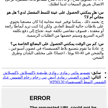
الاتصال بفريق المبيعات لدينا لطلبك.
س: هل يمكنني الحصول على عينة للنمط المفضل لدي؟ هل هو
مجاني أم لا؟
ج: يعتمد ذلك ، يمكننا توفير عينة مجانية إذا كان مصنعنا يحتوي
على بلاطات حالية للنمط العادي. ولكن إذا كنت تريد أنماطًا رائعة
أو معقدة ، فسوف نتقاضى تكلفة عينة. تحتاج إلى دفع تكلفة
البريد السريع وسيتم خصمها من الطلبات الرسمية.
س: كم من الوقت يمكنني الحصول على البضائع الخاصة بي؟
ج: عادةً ما نقوم بتصنيع بلاط الفسيفساء في غضون أسبوعين ،
والشحن في 40-60 يومًا ، اعتمادًا على مختلف البلدان وطرق
الشحن.
سابق:
تصميم ماس رمادي رمادي طبيعية باكسبلاش باكسبلاش
التالي:
المورد الصيني رمادي أبيض بني رخام رخام الشمس عباد
الشمس النمط الفسيفساء WPM130