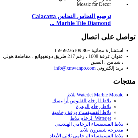
ترصيع النحاس النحاس Calacatta
Marble Tile Diamond ...
تواصل على اتصال
استشارة مجانية
+86 15959236109
عنوان
غرفة 1608 ، رقم 217 طريق دونغهوانغ ، مقاطعة هولي
، شيامن ، الصين
بريد إلكتروني
info@xmwanpo.com
منتجات
Waterjet Marble Mosaic بلاط
بلاط الرخام الفانوس أرابيسك
بلاط رخام الزهرة
بلاط الفسيفساء ورقة رخامية
Waterjet الرخام بلاط
بلاط الفسيفساء الرخامي الهندسي
متعرجة شيفرون بلاط
بلاط الفسيفساء الرخامي ثلاثي الأبعاد