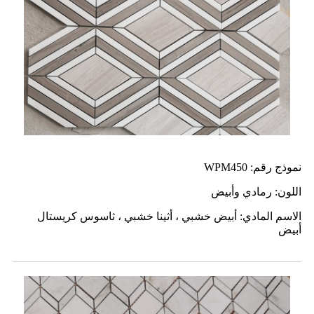
نموذج رقم: WPM450
اللون: رمادي وأبيض
الاسم المادي: أبيض خشبي ، أثينا خشبي ، ثاسوس كريستال
أبيض