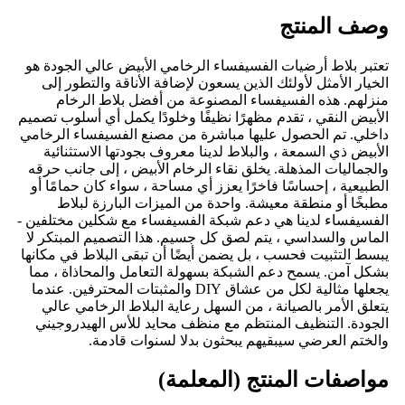
وصف المنتج
تعتبر بلاط أرضيات الفسيفساء الرخامي الأبيض عالي الجودة هو
الخيار الأمثل لأولئك الذين يسعون لإضافة الأناقة والتطور إلى
منزلهم. هذه الفسيفساء المصنوعة من أفضل بلاط الرخام
الأبيض النقي ، تقدم مظهرًا نظيفًا وخلودًا يكمل أي أسلوب تصميم
داخلي. تم الحصول عليها مباشرة من مصنع الفسيفساء الرخامي
الأبيض ذي السمعة ، والبلاط لدينا معروف بجودتها الاستثنائية
والجماليات المذهلة. يخلق نقاء الرخام الأبيض ، إلى جانب حرقه
الطبيعية ، إحساسًا فاخرًا يعزز أي مساحة ، سواء كان حمامًا أو
مطبخًا أو منطقة معيشة. واحدة من الميزات البارزة لبلاط
الفسيفساء لدينا هي دعم شبكة الفسيفساء مع شكلين مختلفين -
الماس والسداسي ، يتم لصق كل جسيم. هذا التصميم المبتكر لا
يبسط التثبيت فحسب ، بل يضمن أيضًا أن تبقى البلاط في مكانها
بشكل آمن. يسمح دعم الشبكة بسهولة التعامل والمحاذاة ، مما
يجعلها مثالية لكل من عشاق DIY والمثبتات المحترفين. عندما
يتعلق الأمر بالصيانة ، من السهل رعاية البلاط الرخامي عالي
الجودة. التنظيف المنتظم مع منظف محايد للأس الهيدروجيني
والختم العرضي سيبقيهم يبحثون بدلا لسنوات قادمة.
مواصفات المنتج (المعلمة)