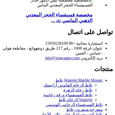
مخصصة فسيفساء الحجر المعدني
الذهبي الماسي ث ...
تواصل على اتصال
استشارة مجانية
+86 15959236109
عنوان
غرفة 1608 ، رقم 217 طريق دونغهوانغ ، مقاطعة هولي
، شيامن ، الصين
بريد إلكتروني
info@xmwanpo.com
منتجات
Waterjet Marble Mosaic بلاط
بلاط الرخام الفانوس أرابيسك
بلاط رخام الزهرة
بلاط الفسيفساء ورقة رخامية
Waterjet الرخام بلاط
بلاط الفسيفساء الرخامي الهندسي
متعرجة شيفرون بلاط
بلاط الفسيفساء الرخامي ثلاثي الأبعاد