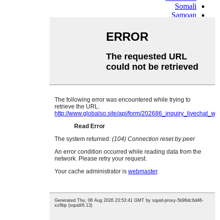
Somali
Samoan
Scots Gaelic
Shona
Sindhi
Sundanese
Swahili
Tajik
Tamil
Telugu
Thai
Ukrainian
Urdu
Uzbek
Vietnamese
Welsh
Xhosa
Yiddish
Yoruba
Zulu
Kinyarwanda
Tatar
Oriya
Turkmen
Uyghur